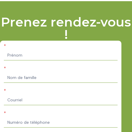
Prenez rendez-vous
!
*
Appointment
Request FR
*
*
*